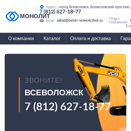
Адрес:
город Всеволожск, Всеволожский проспект,
7 (812) 627-18-77
МОНОЛИТ
Отдел
zakaz@beton-vsevolozhsk.ru
Email:
снабжения:
Еж
О компании
Каталог
Оплата и доставка
Гара
ЗВОНИТЕ!
ВСЕВОЛОЖСК
7 (812) 627-18-77