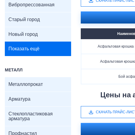
СКАЧАТЬ ПРАЙС-ЛИС
Вибропрессованная
Старый город
Новый город
Наименов
Асфальтовая крошка 
Показать ещё
Асфальтовая крошк
МЕТАЛЛ
Бой асфа
Металлопрокат
Цены на 
Арматура
СКАЧАТЬ ПРАЙС-ЛИС
Стеклопластиковая
арматура
Профнастил