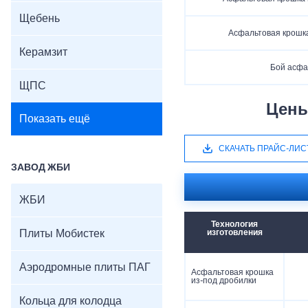
Щебень
Асфальтовая крошк
Керамзит
Бой асфа
ЩПС
Цены
Показать ещё
СКАЧАТЬ ПРАЙС-ЛИС
ЗАВОД ЖБИ
ЖБИ
Технология
Плиты Мобистек
изготовления
Аэродромные плиты ПАГ
Асфальтовая крошка
из-под дробилки
Кольца для колодца