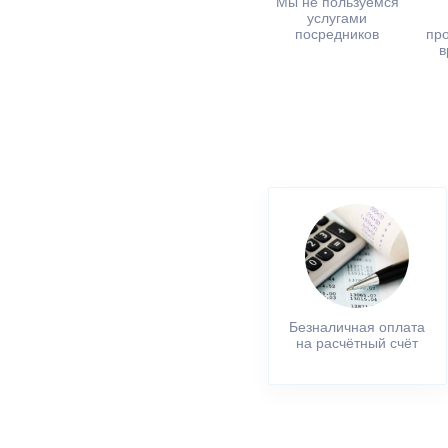
Мы не пользуемся
услугами
посредников
пр
в
Безналичная оплата
на расчётный счёт