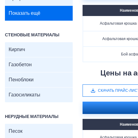
Наименов
Показать ещё
Асфальтовая крошка 
СТЕНОВЫЕ МАТЕРИАЛЫ
Асфальтовая крошк
Кирпич
Бой асфа
Газобетон
Цены на а
Пеноблоки
СКАЧАТЬ ПРАЙС-ЛИС
Газосиликаты
НЕРУДНЫЕ МАТЕРИАЛЫ
Наименов
Песок
Асфальтовая крошка 