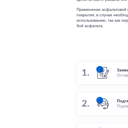
Применение асфальтовой к
покрытия, в случае необхо
использованию, так как пе
бой асфальта.
Заяв
Остав
Подт
Подтв