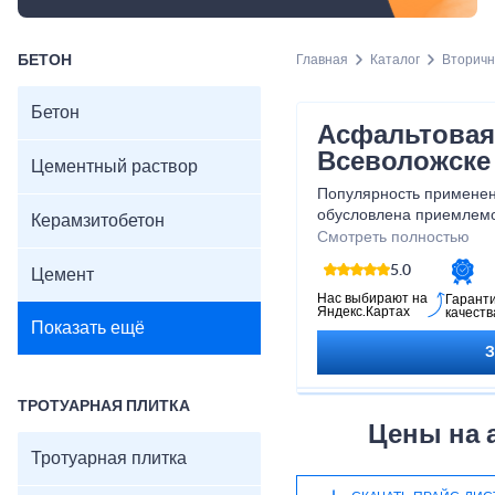
БЕТОН
Главная
Каталог
Вторич
Бетон
Асфальтовая
Всеволожске
Цементный раствор
Популярность применен
обусловлена приемлемо
Керамзитобетон
качеством материала дл
Смотреть полностью
назначения. Мы предла
5.0
Цемент
с доставкой по Всеволо
Ленинградской области
Нас выбирают на
Гарант
Яндекс.Картах
качеств
Показать ещё
ТРОТУАРНАЯ ПЛИТКА
Цены на 
Тротуарная плитка