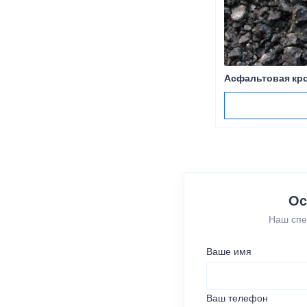
Асфальтовая кр
Ос
Наш спе
Ваше имя
Ваш телефон