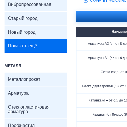
СКАЧАТЬ ПРАЙС-ЛИС
Вибропрессованная
Старый город
Новый город
Наимено
Арматура А3 (d= от 8 до 
Показать ещё
Арматура А1 (d= от 6 до 
МЕТАЛЛ
Сетка сварная (
Металлопрокат
Балка двутавровая (h = от 10
Арматура
Катанка (d = от 6,5 до 1
Стеклопластиковая
арматура
Квадрат (от 8мм до 30
Профнастил