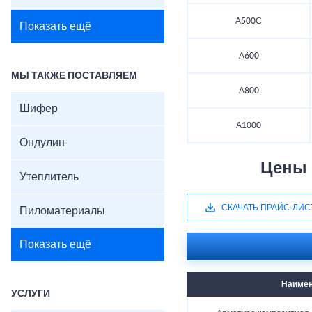
А500С
Показать ещё
А600
МЫ ТАКЖЕ ПОСТАВЛЯЕМ
А800
Шифер
А1000
Ондулин
Цены 
Утеплитель
СКАЧАТЬ ПРАЙС-ЛИС
Пиломатериалы
Показать ещё
Наимен
УСЛУГИ