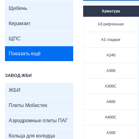
Щебень
Арматура
Керамзит
А3 рифленная
ЩПС
А1 гладкая
Показать ещё
А240
А300
ЗАВОД ЖБИ
А300С
ЖБИ
А400
Плиты Мобистек
А400С
Аэродромные плиты ПАГ
А500
Кольца для колодца