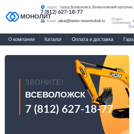
Адрес:
город Всеволожск, Всеволожский проспект,
7 (812) 627-18-77
МОНОЛИТ
Отдел
zakaz@beton-vsevolozhsk.ru
Email:
снабжения:
Еж
О компании
Каталог
Оплата и доставка
Гара
ЗВОНИТЕ!
ВСЕВОЛОЖСК
7 (812) 627-18-77