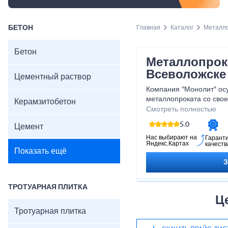
БЕТОН
Главная
Каталог
Металл
Бетон
Металлопрок
Всеволожске
Цементный раствор
Компания "Монолит" ос
металлопроката со сво
Керамзитобетон
Всеволожска и Всеволо
Смотреть полностью
области.
5.0
Цемент
Нас выбирают на
Гарант
Яндекс.Картах
качеств
Показать ещё
ТРОТУАРНАЯ ПЛИТКА
Ц
Тротуарная плитка