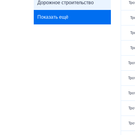
Дорожное строительство
Тро
Показать ещё
Тр
Тр
Тр
Тро
Тро
Тро
Тро
Тро