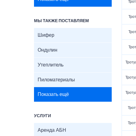
Трот
Трот
МЫ ТАКЖЕ ПОСТАВЛЯЕМ
Трот
Шифер
Трот
Ондулин
Троту
Утеплитель
Троту
Пиломатериалы
Троту
Показать ещё
Трот
УСЛУГИ
Трот
Аренда АБН