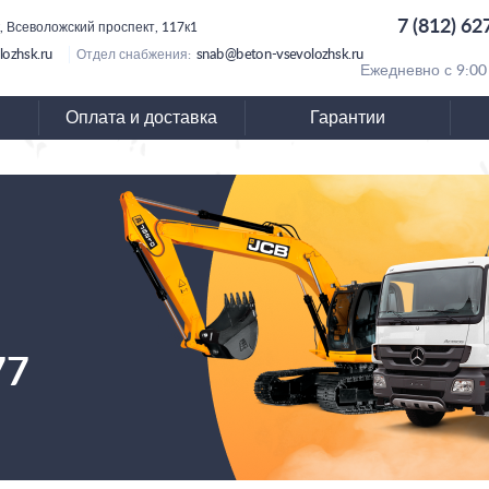
7 (812) 62
, Всеволожский проспект, 117к1
lozhsk.ru
snab@beton-vsevolozhsk.ru
Отдел снабжения:
Ежедневно с 9:00
Оплата и доставка
Гарантии
77