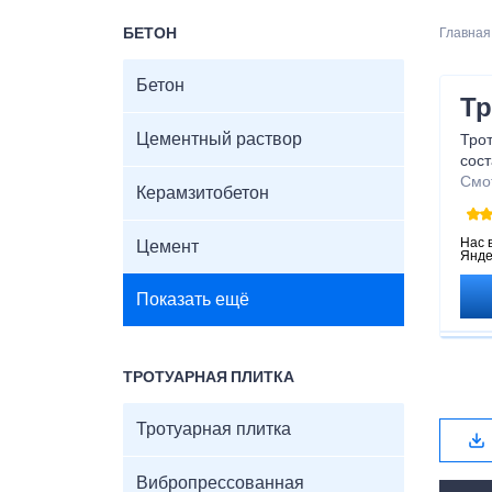
БЕТОН
Главная
Бетон
Тр
Цементный раствор
Трот
сос
Смо
Керамзитобетон
Нас 
Цемент
Янде
Показать ещё
ТРОТУАРНАЯ ПЛИТКА
Тротуарная плитка
Вибропрессованная