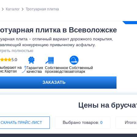
Каталог
Тротуарная плитка
отуарная плитка в Всеволожске
уарная плита – отличный вариант дорожного покрытия,
тавляющий конкуренцию привычному асфальту.
треть полностью
5.0
выбирают на
Гарантия
Собственное
Собственный
кс.Картах
качества
производство
автопарк
ЗАКАЗАТЬ
Цены на брусча
Выбрано товаров:
Итого
СКАЧАТЬ ПРАЙС-ЛИСТ
0