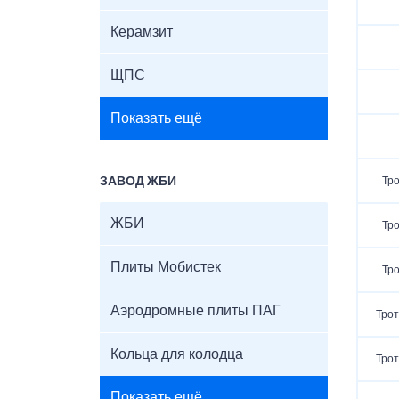
Керамзит
ЩПС
Показать ещё
ЗАВОД ЖБИ
Тро
ЖБИ
Тро
Плиты Мобистек
Тро
Аэродромные плиты ПАГ
Трот
Кольца для колодца
Трот
Показать ещё