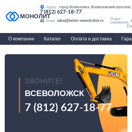
Адрес:
город Всеволожск, Всеволожский проспект,
7 (812) 627-18-77
МОНОЛИТ
Отдел
zakaz@beton-vsevolozhsk.ru
Email:
снабжения:
Еж
О компании
Каталог
Оплата и доставка
Гара
ЗВОНИТЕ!
ВСЕВОЛОЖСК
7 (812) 627-18-77