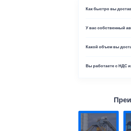
Как быстро вы достав
У вас собственный а
Какой объем вы доста
Вы работаете с НДС и
Преи