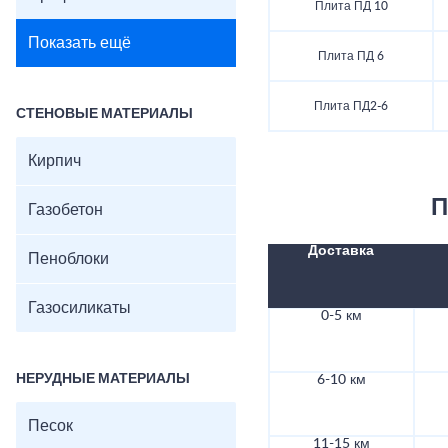
Плита ПД 10
Показать ещё
Плита ПД 6
Плита ПД2-6
СТЕНОВЫЕ МАТЕРИАЛЫ
Кирпич
П
Газобетон
Доставка
Пеноблоки
Газосиликаты
0-5 км
НЕРУДНЫЕ МАТЕРИАЛЫ
6-10 км
Песок
11-15 км