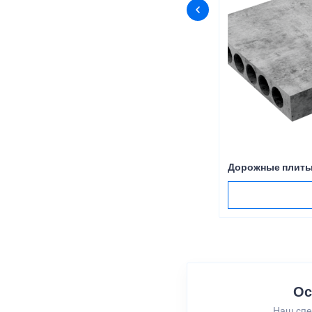
Дорожные плиты
Ос
Наш спе