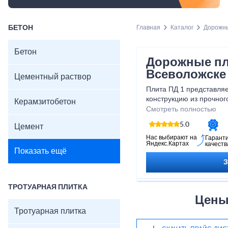
БЕТОН
Главная
Каталог
Дорожн
Бетон
Дорожные пл
Всеволожске
Цементный раствор
Плита ПД 1 представля
конструкцию из прочног
Керамзитобетон
предназначена для стр
Смотреть полностью
постоянных дорог.
5.0
Цемент
Нас выбирают на
Гарант
Яндекс.Картах
качеств
Показать ещё
ТРОТУАРНАЯ ПЛИТКА
Цены
Тротуарная плитка