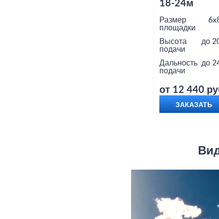
18-24м
Размер
6x
площадки
Высота
до 2
подачи
Дальность
до 2
подачи
от 12 440 ру
ЗАКАЗАТЬ
Вид