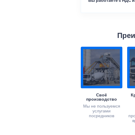
Вы работаете с НДС и
Преи
Своё
К
производство
Мы не пользуемся
услугами
посредников
пр
в