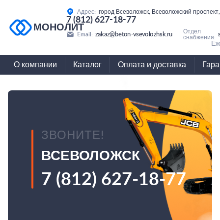
Адрес:
город Всеволожск, Всеволожский проспект,
7 (812) 627-18-77
МОНОЛИТ
Отдел
zakaz@beton-vsevolozhsk.ru
Email:
снабжения:
Еж
О компании
Каталог
Оплата и доставка
Гара
ЗВОНИТЕ!
ВСЕВОЛОЖСК
7 (812) 627-18-77