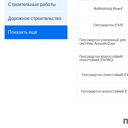
Строительные работы
Файерборд Knauf
Дорожное строительство
Гипсокартон (ГКЛ)
Показать ещё
Гипсокартон усиленный для
системы AcousticGyps
Гипсокартон влагостойкий
огнестойкий (ГКЛВО)
Гипсокартон огнестойкий (Г
Гипсокартон влагостойкий (
П