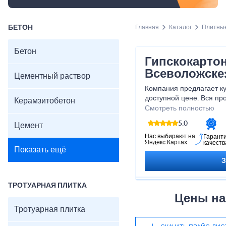
БЕТОН
Главная
Каталог
Плитны
Бетон
Гипскокартон
Всеволожске
Цементный раствор
Компания предлагает ку
доступной цене. Вся пр
Керамзитобетон
высококачественного с
Смотреть полностью
оборудовании.
5.0
Цемент
Нас выбирают на
Гарант
Яндекс.Картах
качеств
Показать ещё
ТРОТУАРНАЯ ПЛИТКА
Цены на
Тротуарная плитка