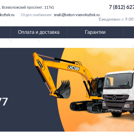
7 (812) 62
, Всеволожский проспект, 117к1
lozhsk.ru
snab@beton-vsevolozhsk.ru
Отдел снабжения:
Ежедневно с 9:00
Оплата и доставка
Гарантии
77