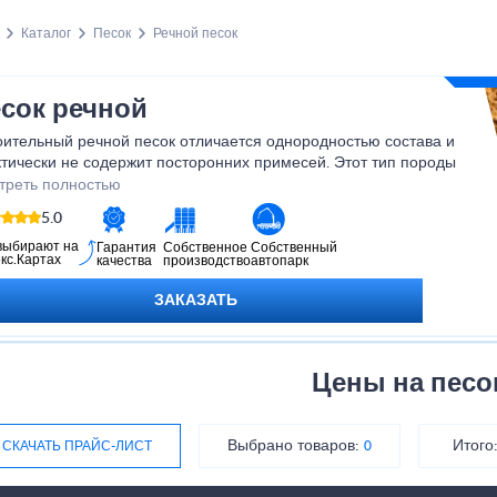
Каталог
Песок
Речной песок
сок речной
оительный речной песок отличается однородностью состава и
тически не содержит посторонних примесей. Этот тип породы
т быть разной крупности, что делает его универсальным
треть полностью
оительным материалом. Овальные песчинки дают красивые блики
5.0
солнце и подходят для ландшафтного дизайна.
выбирают на
Гарантия
Собственное
Собственный
кс.Картах
качества
производство
автопарк
ЗАКАЗАТЬ
Цены на песо
Выбрано товаров:
Итого
СКАЧАТЬ ПРАЙС-ЛИСТ
0