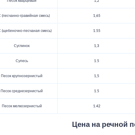
Песок кварцевый
1,2
 (песчанно-гравийная смесь)
1,65
(щебеночно-песчаная смесь)
1.55
Суглинок
1,3
Супесь
1.5
Песок крупнозернистый
1,5
Песок среднезернистый
1.5
Песок мелкозернистый
1.42
Цена на речной п