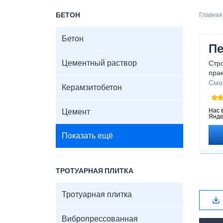
БЕТОН
Главная
Бетон
Пе
Цементный раствор
Стр
прак
може
Смо
Керамзитобетон
стр
на 
Нас 
Цемент
Янде
Показать ещё
ТРОТУАРНАЯ ПЛИТКА
Тротуарная плитка
Вибропрессованная