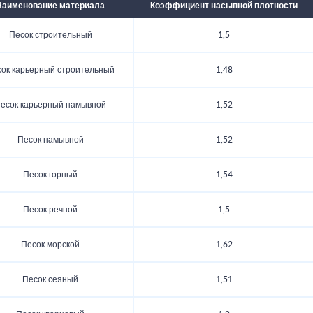
Наименование материала
Коэффициент насыпной плотности
Песок строительный
1,5
ок карьерный строительный
1,48
есок карьерный намывной
1,52
Песок намывной
1,52
Песок горный
1,54
Песок речной
1,5
Песок морской
1,62
Песок сеяный
1,51