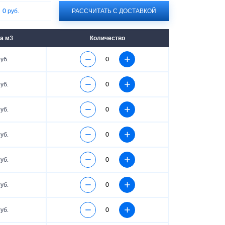
:
0 руб.
РАССЧИТАТЬ С ДОСТАВКОЙ
а м3
Количество
уб.
уб.
уб.
уб.
уб.
уб.
уб.