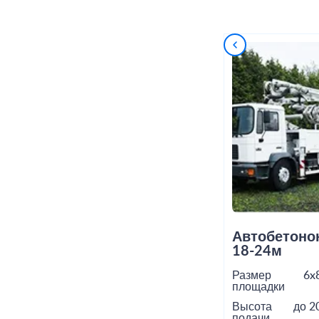
Автобетоно
18-24м
Размер
6x
площадки
Высота
до 2
подачи