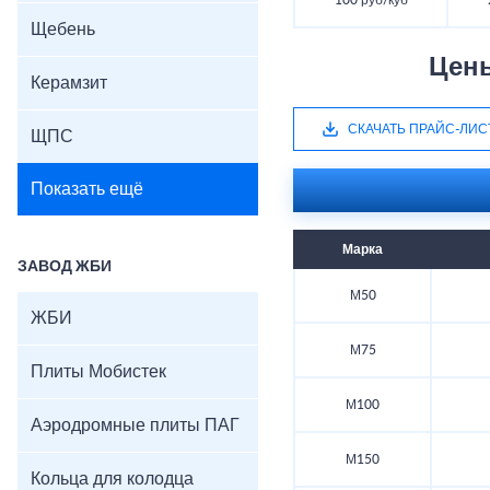
100 руб/куб
Щебень
Цен
Керамзит
СКАЧАТЬ ПРАЙС-ЛИС
ЩПС
Показать ещё
Марка
ЗАВОД ЖБИ
М50
ЖБИ
М75
Плиты Мобистек
М100
Аэродромные плиты ПАГ
М150
Кольца для колодца