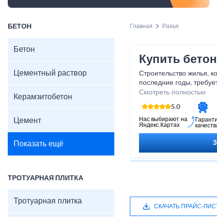
БЕТОН
Главная
Рахья
Бетон
Купить бетон
Цементный раствор
Строительство жилья, ко
последние годы, требуе
объемов таких материал
Смотреть полностью
Керамзитобетон
5.0
Нас выбирают на
Цемент
Гарант
Яндекс.Картах
качеств
Показать ещё
ТРОТУАРНАЯ ПЛИТКА
Тротуарная плитка
СКАЧАТЬ ПРАЙС-ЛИС