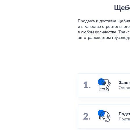
Щебе
Продажа и доставка щебн
и в качестве строительног
в любом количестве. Тран
автотранспортом грузоподъ
Заяв
Остав
Подт
Подтв