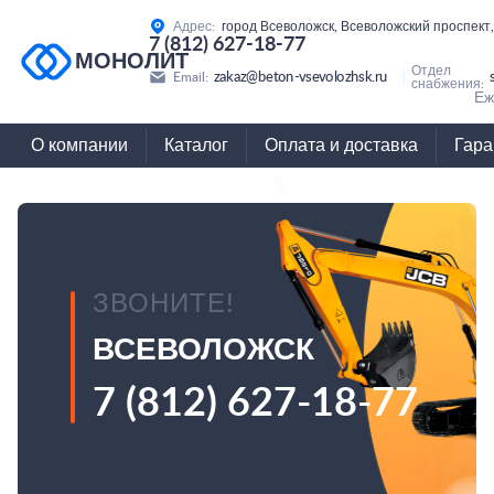
Адрес:
город Всеволожск, Всеволожский проспект,
7 (812) 627-18-77
МОНОЛИТ
Отдел
zakaz@beton-vsevolozhsk.ru
Email:
снабжения:
Еж
О компании
Каталог
Оплата и доставка
Гара
ЗВОНИТЕ!
ВСЕВОЛОЖСК
7 (812) 627-18-77