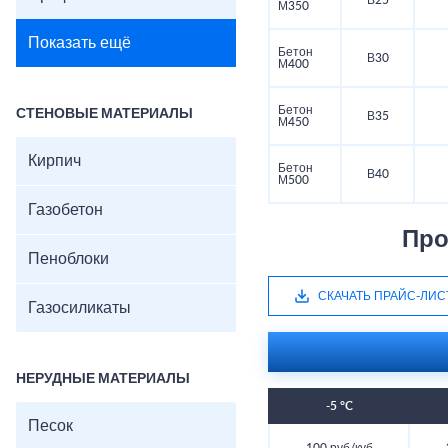
В25
М350
Показать ещё
Бетон
В30
М400
Бетон
СТЕНОВЫЕ МАТЕРИАЛЫ
В35
М450
Кирпич
Бетон
В40
М500
Газобетон
Про
Пеноблоки
СКАЧАТЬ ПРАЙС-ЛИС
Газосиликаты
НЕРУДНЫЕ МАТЕРИАЛЫ
-5 °C
Песок