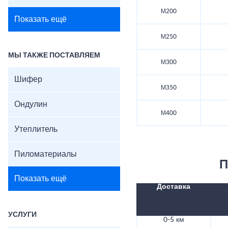
М200
Показать ещё
М250
МЫ ТАКЖЕ ПОСТАВЛЯЕМ
М300
Шифер
М350
Ондулин
М400
Утеплитель
Пиломатериалы
П
Показать ещё
Доставка
УСЛУГИ
0-5 км