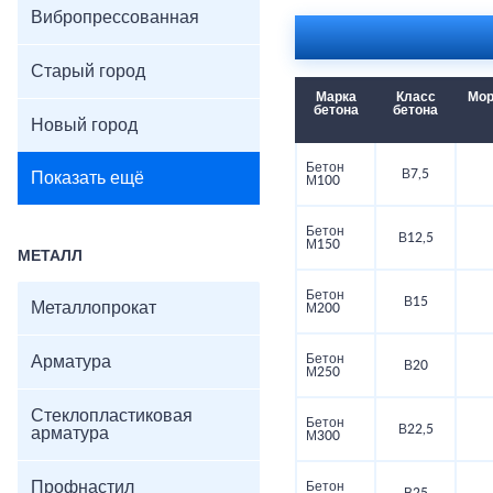
Вибропрессованная
Старый город
Марка
Класс
Мор
бетона
бетона
Новый город
Бетон
В7,5
Показать ещё
М100
Бетон
В12,5
М150
МЕТАЛЛ
Бетон
В15
Металлопрокат
М200
Бетон
Арматура
В20
М250
Стеклопластиковая
Бетон
В22,5
арматура
М300
Профнастил
Бетон