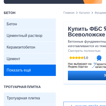
БЕТОН
Главная
Каталог
Фундам
Бетон
Купить ФБС 9
Всеволожске
Цементный раствор
Бетонные фундаментные
изготавливаются из тяже
Керамзитобетон
армироваться стальной 
Смотреть полностью
5.0
Цемент
Нас выбирают на
Гарант
Яндекс.Картах
качеств
Показать ещё
ТРОТУАРНАЯ ПЛИТКА
Тротуарная плитка