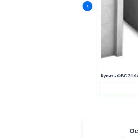
Купить ФБС 24.6
Ос