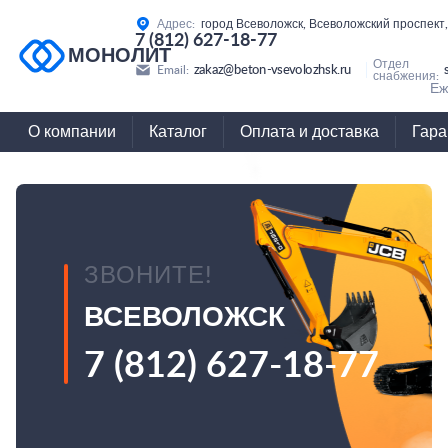
Адрес:
город Всеволожск, Всеволожский проспект,
7 (812) 627-18-77
МОНОЛИТ
Отдел
zakaz@beton-vsevolozhsk.ru
Email:
снабжения:
Еж
О компании
Каталог
Оплата и доставка
Гара
ЗВОНИТЕ!
ВСЕВОЛОЖСК
7 (812) 627-18-77