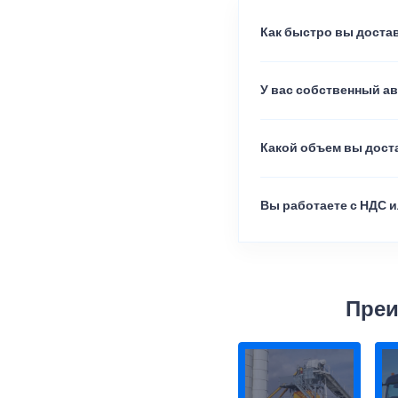
Как быстро вы достав
У вас собственный а
Какой объем вы доста
Вы работаете с НДС и
Преи