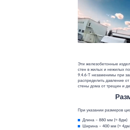
Эти железобетонные издели
стен в жилых и нежилых п
9.4.6-Т незаменимы при з
распределить давление от 
стены дома от трещин и д
Раз
При указании размеров ци
Длина – 880 мм (≈ 8дм)
Ширина – 400 мм (≈ 4дм